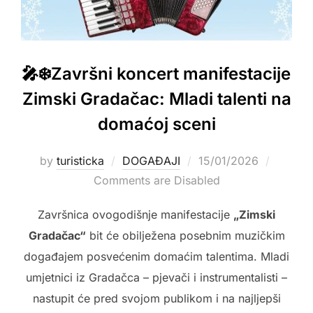
🎤❄️Završni koncert manifestacije
Zimski Gradačac: Mladi talenti na
domaćoj sceni
Posted
by
turisticka
DOGAĐAJI
15/01/2026
on
Comments are Disabled
Završnica ovogodišnje manifestacije
„Zimski
Gradačac“
bit će obilježena posebnim muzičkim
događajem posvećenim domaćim talentima. Mladi
umjetnici iz Gradačca – pjevači i instrumentalisti –
nastupit će pred svojom publikom i na najljepši