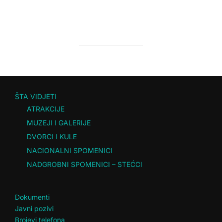
ŠTA VIDJETI
ATRAKCIJE
MUZEJI I GALERIJE
DVORCI I KULE
NACIONALNI SPOMENICI
NADGROBNI SPOMENICI – STEĆCI
Dokumenti
Javni pozivi
Brojevi telefona