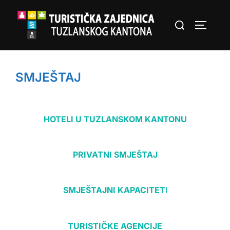
Skip
Search
to
TOGGLE
for:
content
SMJEŠTAJ
HOTELI U TUZLANSKOM KANTONU
PRIVATNI SMJEŠTAJ
SMJEŠTAJNI KAPACITET
I
TURISTIČKE AGENCIJE