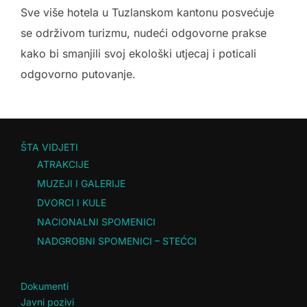
Sve više hotela u Tuzlanskom kantonu posvećuje
se održivom turizmu, nudeći odgovorne prakse
kako bi smanjili svoj ekološki utjecaj i poticali
odgovorno putovanje.
ŠTA VIDJETI
ATRAKCIJE
MUZEJI I GALERIJE
DVORCI I KULE
NACIONALNI SPOMENICI
NADGROBNI SPOMENICI – STEĆCI
Dokumenti
Javni pozivi