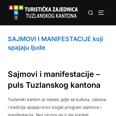
Skip
Search
to
TOGGLE
for:
content
SAJMOVI I MANIFESTACIJE koji
spajaju ljude
Sajmovi i manifestacije –
puls Tuzlanskog kantona
Tuzlanski kanton je mjesto gdje se kultura, zabava
i tradicija spajaju kroz bogat program sajmova i
manifestacija. Bez obzira da li ste ljubitelj