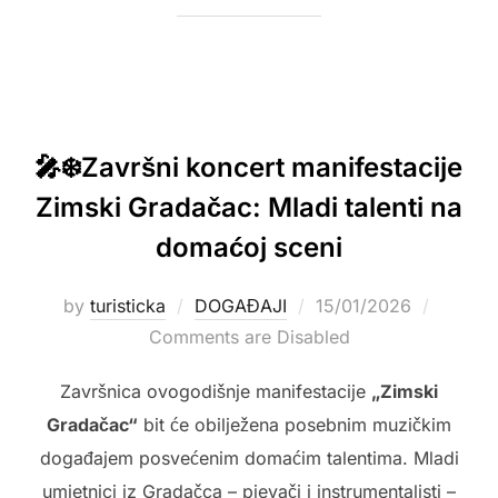
🎤❄️Završni koncert manifestacije
Zimski Gradačac: Mladi talenti na
domaćoj sceni
Posted
by
turisticka
DOGAĐAJI
15/01/2026
on
Comments are Disabled
Završnica ovogodišnje manifestacije
„Zimski
Gradačac“
bit će obilježena posebnim muzičkim
događajem posvećenim domaćim talentima. Mladi
umjetnici iz Gradačca – pjevači i instrumentalisti –