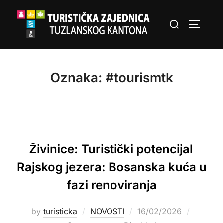
Skip
Search
to
TOGGLE
for:
content
Oznaka:
#tourismtk
Živinice: Turistički potencijal
Rajskog jezera: Bosanska kuća u
fazi renoviranja
Posted
by
turisticka
NOVOSTI
16/02/2026