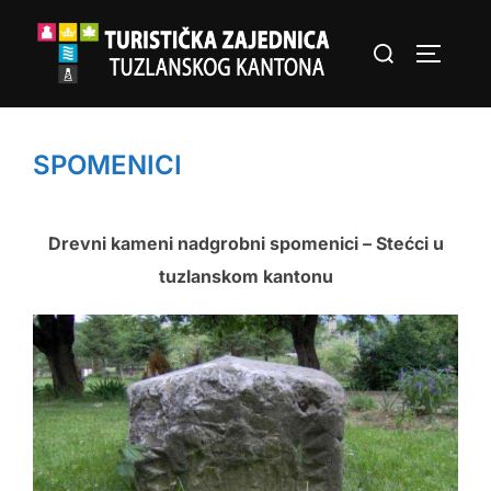
Skip
Search
to
TOGGLE
for:
content
SPOMENICI
Drevni kameni nadgrobni spomenici – Stećci u
tuzlanskom kantonu