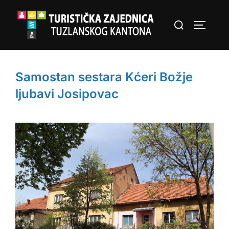
Skip
Search
to
TOGGLE
for:
content
Samostan sestara Kćeri Božje
ljubavi Josipovac