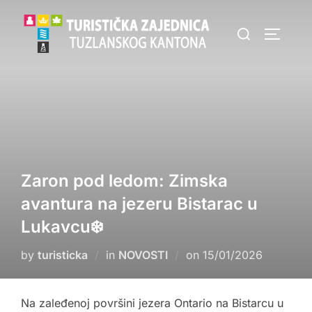
Skip
Search
to
TOGGLE
for:
content
Zaron pod ledom: Zimska
avantura na jezeru Bistarac u
Lukavcu❄️
Posted
by
turisticka
in
NOVOSTI
on
15/01/2026
on
Na zaleđenoj površini jezera Ontario na Bistarcu u