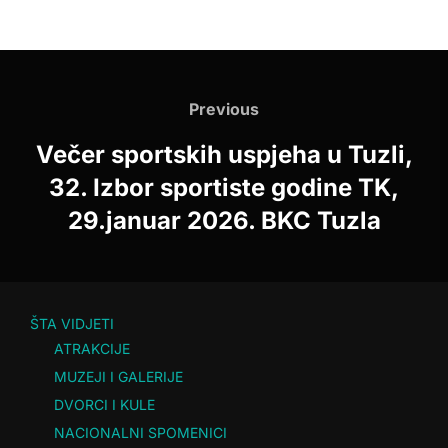
Navigacija
Previous
članaka
Previous
Večer sportskih uspjeha u Tuzli,
32. Izbor sportiste godine TK,
29.januar 2026. BKC Tuzla
ŠTA VIDJETI
ATRAKCIJE
MUZEJI I GALERIJE
DVORCI I KULE
NACIONALNI SPOMENICI