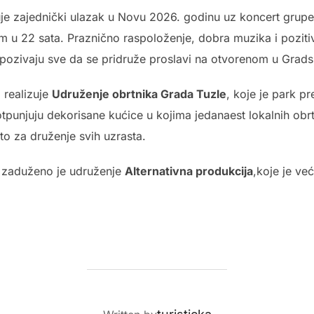
uje zajednički ulazak u Novu 2026. godinu uz koncert grup
m u 22 sata. Praznično raspoloženje, dobra muzika i pozitiv
i pozivaju sve da se pridruže proslavi na otvorenom u Grad
 realizuje
Udruženje obrtnika Grada Tuzle
, koje je park pr
punjuju dekorisane kućice u kojima jedanaest lokalnih obrt
to za druženje svih uzrasta.
a zaduženo je udruženje
Alternativna produkcija
,koje je ve
POST AUTHOR