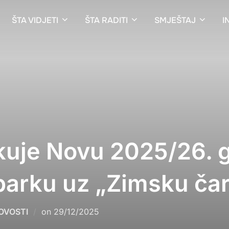
ŠTA VIDJETI
ŠTA RADITI
SMJEŠTAJ
I
kuje Novu 2025/26. 
arku uz „Zimsku čaro
Posted
OVOSTI
on
29/12/2025
on