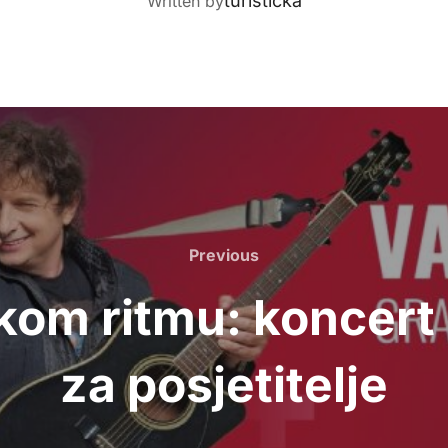
turisticka
Written by
Previous
Previous
kom ritmu: koncert 
za posjetitelje