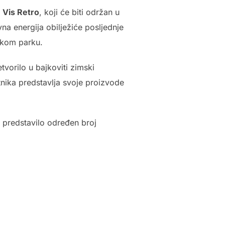
e
Vis Retro
, koji će biti održan u
na energija obilježiće posljednje
skom parku.
etvorilo u bajkoviti zimski
nika predstavlja svoje proizvode
ć predstavilo određen broj