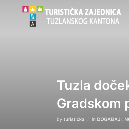
Skip
to
content
Tuzla doče
Gradskom p
by
turisticka
in
DOGAĐAJI
,
N