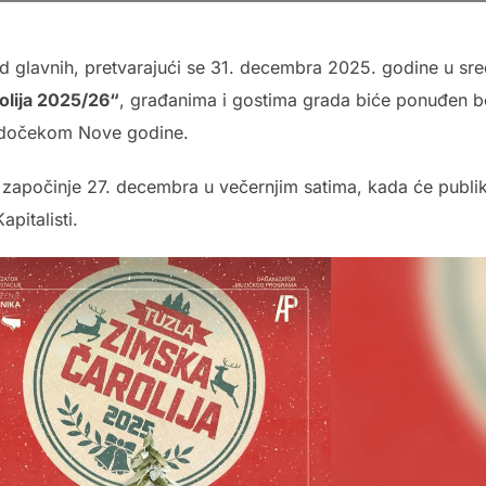
od glavnih, pretvarajući se 31. decembra 2025. godine u sr
olija 2025/26“
, građanima i gostima grada biće ponuđen 
m dočekom Nove godine.
i započinje 27. decembra u večernjim satima, kada će publik
pitalisti.