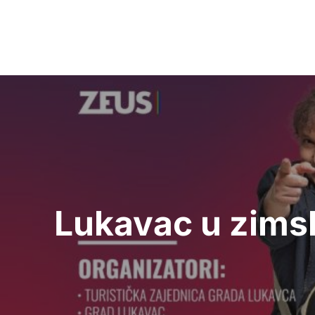
Navigacija
članaka
Lukavac u zims