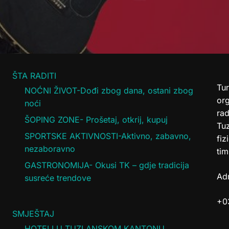
ŠTA RADITI
Tur
NOĆNI ŽIVOT-Dođi zbog dana, ostani zbog
or
noći
rad
ŠOPING ZONE- Prošetaj, otkrij, kupuj
Tuz
SPORTSKE AKTIVNOSTI-Aktivno, zabavno,
fiz
nezaboravno
tim
GASTRONOMIJA- Okusi TK – gdje tradicija
Adr
susreće trendove
+0
SMJEŠTAJ
HOTELI U TUZLANSKOM KANTONU