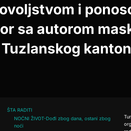
dovoljstvom i ponos
or sa autorom mask
 Tuzlanskog kantona
ŠTA RADITI
Tur
NOĆNI ŽIVOT-Dođi zbog dana, ostani zbog
or
noći