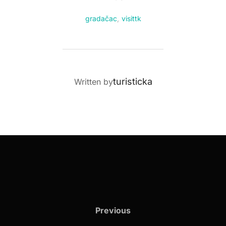
gradačac
,
visittk
POST AUTHOR
turisticka
Written by
Previous
Previous