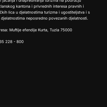
i jačanja i unapređivanja turizma na području
lanskog kantona i privrednih interesa pravnih i
ičkih lica u djelatnostima turizma i ugostiteljstva i s
 djelatnostima neposredno povezanih djelatnosti.
esa: Muftije efendije Kurta, Tuzla 75000
35 228 - 800