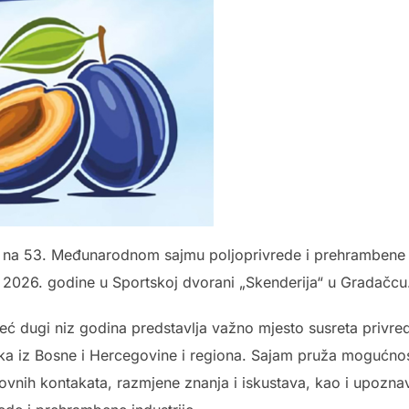
a 53. Međunarodnom sajmu poljoprivrede i prehrambene indu
a 2026. godine u Sportskoj dvorani „Skenderija“ u Gradačcu
eć dugi niz godina predstavlja važno mjesto susreta privred
jaka iz Bosne i Hercegovine i regiona. Sajam pruža mogućnos
lovnih kontakata, razmjene znanja i iskustava, kao i upozn