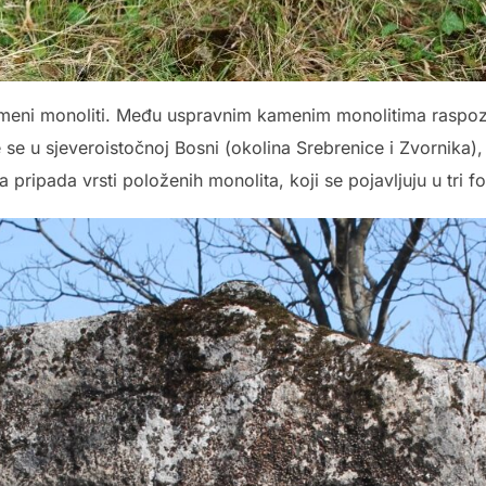
meni monoliti. Među uspravnim kamenim monolitima raspozana
 se u sjeveroistočnoj Bosni (okolina Srebrenice i Zvornika)
 pripada vrsti položenih monolita, koji se pojavljuju u tri 