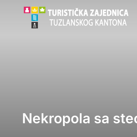
Skip
to
content
Nekropola sa ste