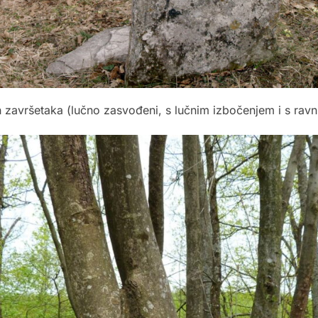
ih završetaka (lučno zasvođeni, s lučnim izbočenjem i s rav