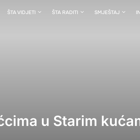
ŠTA VIDJETI
ŠTA RADITI
SMJEŠTAJ
I
ćcima u Starim kuća