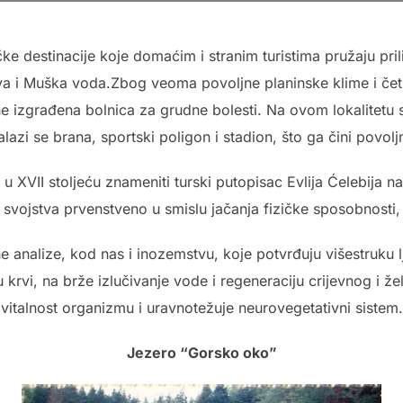
ke destinacije koje domaćim i stranim turistima pružaju pri
ava i Muška voda.Zbog veoma povoljne planinske klime i čet
ne izgrađena bolnica za grudne bolesti. Na ovom lokalitetu 
azi se brana, sportski poligon i stadion, što ga čini povol
je u XVII stoljeću znameniti turski putopisac Evlija Ćelebij
ta svojstva prvenstveno u smislu jačanja fizičke sposobnosti
analize, kod nas i inozemstvu, koje potvrđuju višestruku l
 krvi, na brže izlučivanje vode i regeneraciju crijevnog i že
vitalnost organizmu i uravnotežuje neurovegetativni sistem.
Jezero “Gorsko oko”