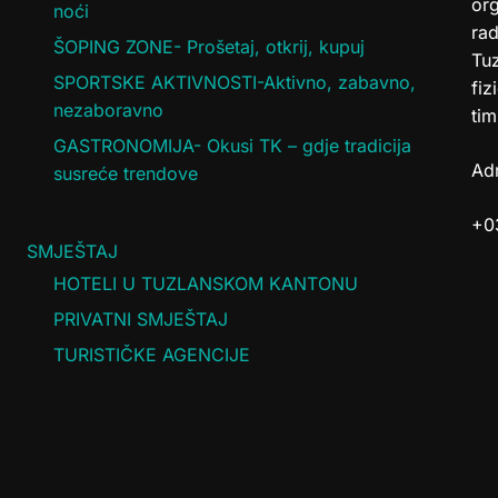
or
noći
rad
ŠOPING ZONE- Prošetaj, otkrij, kupuj
Tuz
SPORTSKE AKTIVNOSTI-Aktivno, zabavno,
fiz
nezaboravno
tim
GASTRONOMIJA- Okusi TK – gdje tradicija
Adr
susreće trendove
+0
SMJEŠTAJ
HOTELI U TUZLANSKOM KANTONU
PRIVATNI SMJEŠTAJ
TURISTIČKE AGENCIJE