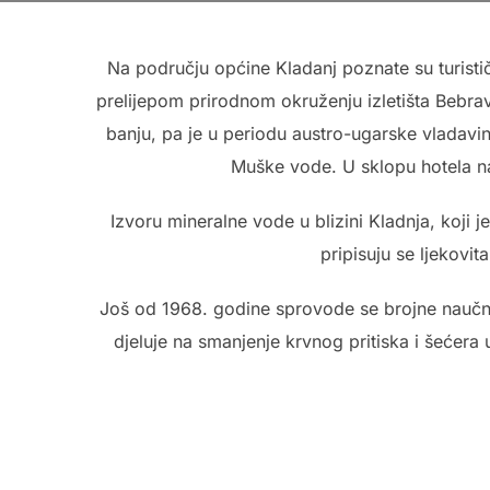
Na području općine Kladanj poznate su turistič
prelijepom prirodnom okruženju izletišta Bebr
banju, pa je u periodu austro-ugarske vladavi
Muške vode. U sklopu hotela nal
Izvoru mineralne vode u blizini Kladnja, koji 
pripisuju se ljekovi
Još od 1968. godine sprovode se brojne naučne 
djeluje na smanjenje krvnog pritiska i šećera u