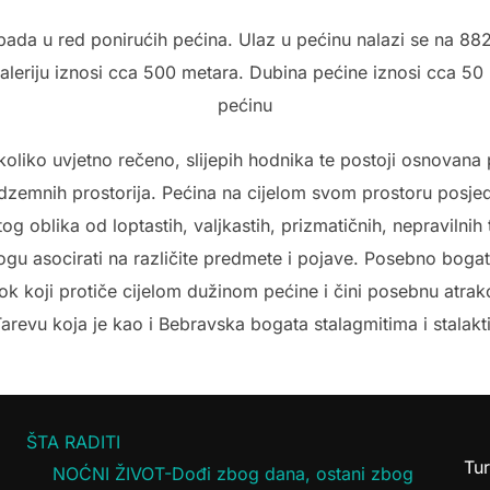
 spada u red ponirućih pećina. Ulaz u pećinu nalazi se na 
 galeriju iznosi cca 500 metara. Dubina pećine iznosi cca 5
pećinu
liko uvjetno rečeno, slijepih hodnika te postoji osnovana 
zemnih prostorija. Pećina na cijelom svom prostoru posjeduj
čitog oblika od loptastih, valjkastih, prizmatičnih, nepraviln
mogu asocirati na različite predmete i pojave. Posebno bog
ok koji protiče cijelom dužinom pećine i čini posebnu atrakc
 Tarevu koja je kao i Bebravska bogata stalagmitima i stalakt
ŠTA RADITI
Tur
NOĆNI ŽIVOT-Dođi zbog dana, ostani zbog