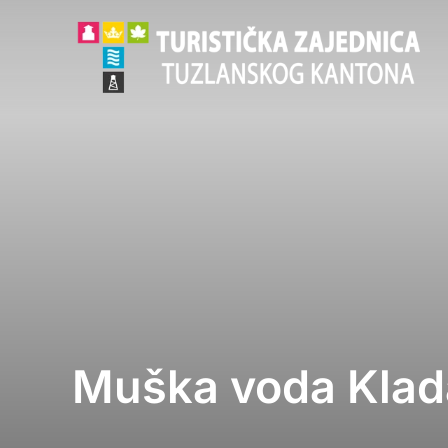
Skip
to
content
Muška voda Klad