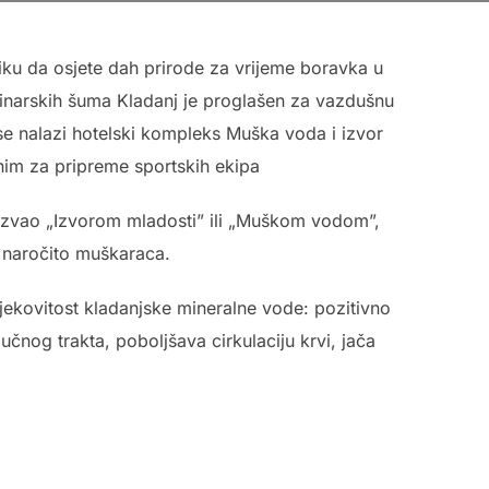
liku da osjete dah prirode za vrijeme boravka u
inarskih šuma Kladanj je proglašen za vazdušnu
se nalazi hotelski kompleks Muška voda i izvor
jnim za pripreme sportskih ekipa
a nazvao „Izvorom mladosti” ili „Muškom vodom”,
, naročito muškaraca.
jekovitost kladanjske mineralne vode: pozitivno
lučnog trakta, poboljšava cirkulaciju krvi, jača