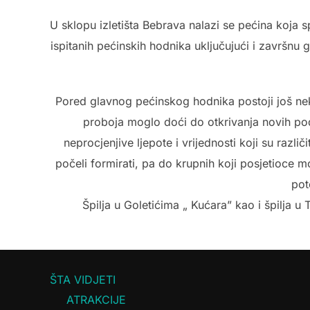
U sklopu izletišta Bebrava nalazi se pećina koja
ispitanih pećinskih hodnika uključujući i završnu
Pored glavnog pećinskog hodnika postoji još neko
proboja moglo doći do otkrivanja novih pod
neprocjenjive ljepote i vrijednosti koji su razli
počeli formirati, pa do krupnih koji posjetioce 
pot
Špilja u Goletićima „ Kućara” kao i špilja u
ŠTA VIDJETI
ATRAKCIJE