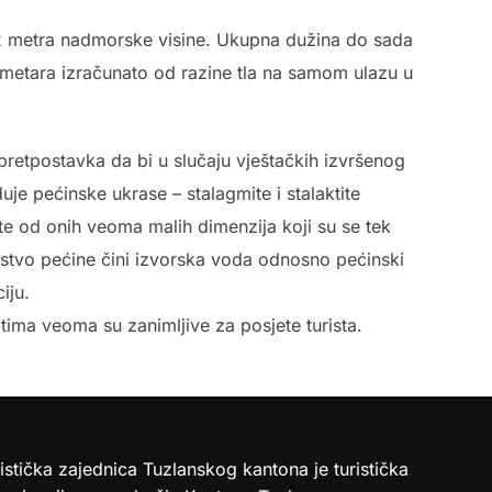
882 metra nadmorske visine. Ukupna dužina do sada
0 metara izračunato od razine tla na samom ulazu u
pretpostavka da bi u slučaju vještačkih izvršenog
e pećinske ukrase – stalagmite i stalaktite
ih te od onih veoma malih dimenzija koji su se tek
atstvo pećine čini izvorska voda odnosno pećinski
iju.
itima veoma su zanimljive za posjete turista.
istička zajednica Tuzlanskog kantona je turistička