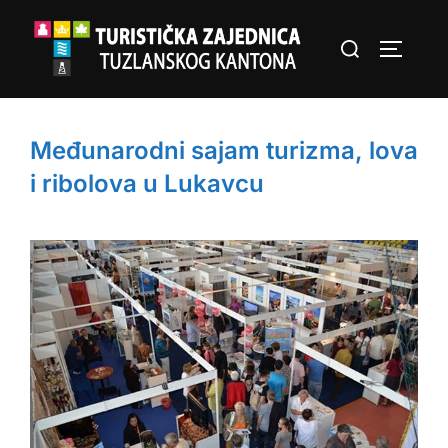
Skip
Search
to
TOGGLE
for:
content
Međunarodni sajam turizma, lova
i ribolova u Lukavcu