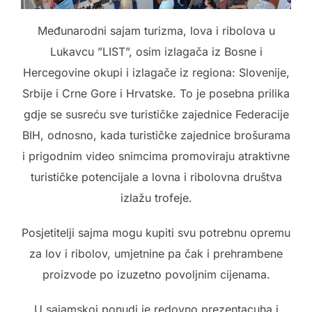
Međunarodni sajam turizma, lova i ribolova u
Lukavcu ”LIST”, osim izlagača iz Bosne i
Hercegovine okupi i izlagače iz regiona: Slovenije,
Srbije i Crne Gore i Hrvatske. To je posebna prilika
gdje se susreću sve turističke zajednice Federacije
BIH, odnosno, kada turističke zajednice brošurama
i prigodnim video snimcima promoviraju atraktivne
turističke potencijale a lovna i ribolovna društva
izlažu trofeje.
Posjetitelji sajma mogu kupiti svu potrebnu opremu
za lov i ribolov, umjetnine pa čak i prehrambene
proizvode po izuzetno povoljnim cijenama.
U sajamskoj ponudi je redovno prezentacuha i