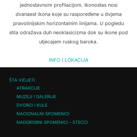
jednostavnom profilacijom. Ikonostas nosi
dvanaest ikona koje su raspoređene u dvjema
pravolinijskim horizontalnim linijama. U pogledu
stila odražava duh neoklasicizma dok su ikone pod
utjecajem ruskog baroka.
INFO I LOKACIJA
ŠTA VIDJETI
ATRAKCIJE
MUZEJI I GALERIJE
DVORCI I KULE
NACIONALNI SPOMENICI
NADGROBNI SPOMENICI – STEĆCI