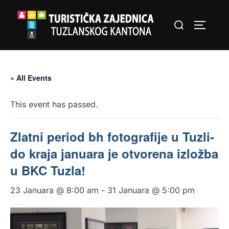
Skip
Search
to
TOGGLE
for:
content
« All Events
This event has passed.
Zlatni period bh fotografije u Tuzli-
do kraja januara je otvorena izložba
u BKC Tuzla!
23 Januara @ 8:00 am
-
31 Januara @ 5:00 pm