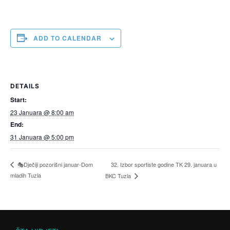
ADD TO CALENDAR
DETAILS
Start:
23 Januara @ 8:00 am
End:
31 Januara @ 5:00 pm
32. Izbor sportiste godine TK 29. januara u
🎭Dječiji pozorišni januar-Dom
mladih Tuzla
BKC Tuzla