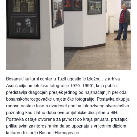
Bosanski kulturni centar u Tuzli ugostio je izložbu „Iz arhiva
Asocijacije umjetničke fotografije 1970–1990“, koja publici
predstavlja dragocjen presjek jednog od najznačajnijih perioda
bosanskohercegovačke umjetničke fotografije. Postavka okuplja
radove nastale tokom dvadeset godina intenzivnog stvaralaštva,
poznatog kao zlatno doba ove umjetničke discipline u BiH.
Postavka ostaje otvorena za javnost do kraja januara, pružajući
priliku svim zainteresiranim da se upoznaju s vrijednim dijelom
kulturne historije Bosne i Hercegovine.