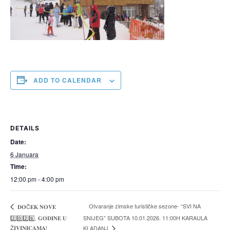
ADD TO CALENDAR
DETAILS
Date:
6 Januara
Time:
12:00 pm - 4:00 pm
Otvaranje zimske turističke sezone- “SVI NA
𝐃𝐎Č𝐄𝐊 𝐍𝐎𝐕𝐄
2️⃣0️⃣2️⃣6️⃣. 𝐆𝐎𝐃𝐈𝐍𝐄 𝐔
SNIJEG” SUBOTA 10.01.2026. 11:00H KARAULA
Ž𝐈𝐕𝐈𝐍𝐈𝐂𝐀𝐌𝐀!
KLADANJ