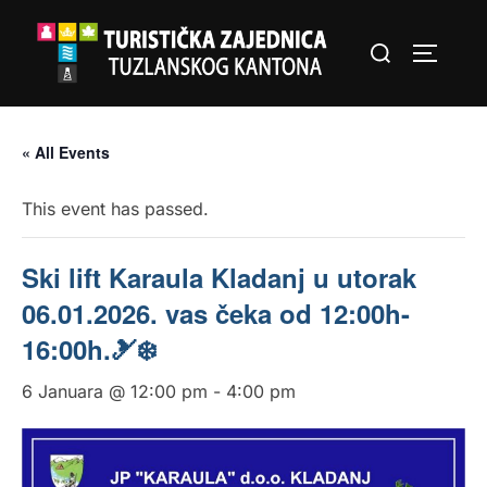
Skip
Search
to
TOGGLE
for:
content
« All Events
This event has passed.
Ski lift Karaula Kladanj u utorak
06.01.2026. vas čeka od 12:00h-
16:00h.🎿❄️
6 Januara @ 12:00 pm
-
4:00 pm