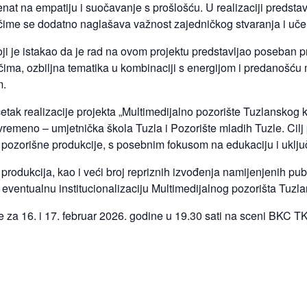
nat na empatiju i suočavanje s prošlošću. U realizaciji predstav
 čime se dodatno naglašava važnost zajedničkog stvaranja i uče
ji je istakao da je rad na ovom projektu predstavljao poseban pr
ima, ozbiljna tematika u kombinaciji s energijom i predanošću m
m.
ak realizacije projekta „Multimedijalno pozorište Tuzlanskog k
emeno – umjetnička škola Tuzla i Pozorište mladih Tuzle. Cilj 
pozorišne produkcije, s posebnim fokusom na edukaciju i uključ
 produkcija, kao i veći broj repriznih izvođenja namijenjenih publi
 i eventualnu institucionalizaciju Multimedijalnog pozorišta Tuz
za 16. i 17. februar 2026. godine u 19.30 sati na sceni BKC TK