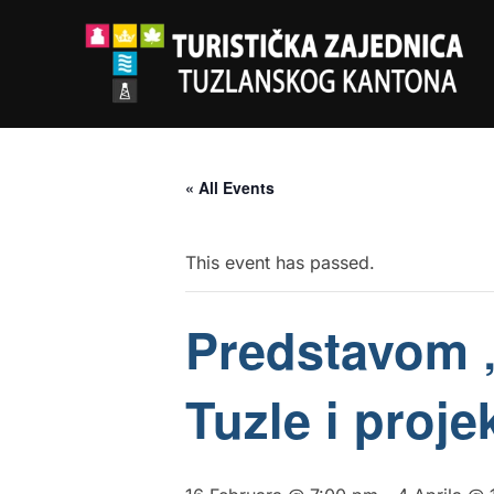
Skip
to
content
« All Events
This event has passed.
Predstavom 
Tuzle i proj