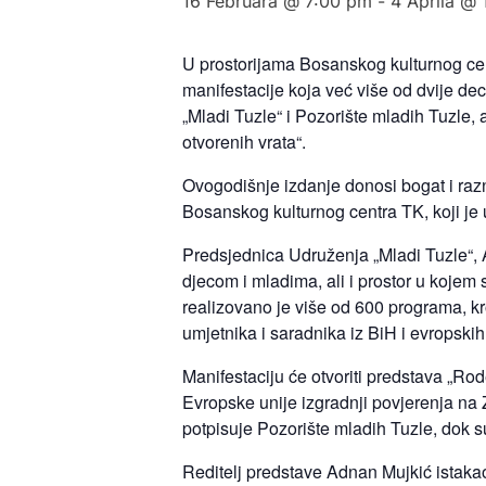
16 Februara @ 7:00 pm
-
4 Aprila @ 
U prostorijama Bosanskog kulturnog cen
manifestacije koja već više od dvije de
„Mladi Tuzle“ i Pozorište mladih Tuzle,
otvorenih vrata“.
Ovogodišnje izdanje donosi bogat i razno
Bosanskog kulturnog centra TK, koji je 
Predsjednica Udruženja „Mladi Tuzle“, A
djecom i mladima, ali i prostor u kojem
realizovano je više od 600 programa, kr
umjetnika i saradnika iz BiH i evropskih
Manifestaciju će otvoriti predstava „Rod
Evropske unije izgradnji povjerenja na
potpisuje Pozorište mladih Tuzle, dok 
Reditelj predstave Adnan Mujkić istakao