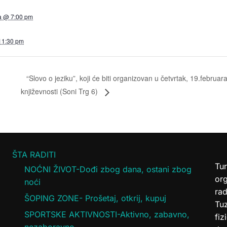
a @ 7:00 pm
 11:30 pm
“Slovo o jeziku”, koji će biti organizovan u četvrtak, 19.febru
književnosti (Soni Trg 6)
ŠTA RADITI
Tur
NOĆNI ŽIVOT-Dođi zbog dana, ostani zbog
or
noći
rad
ŠOPING ZONE- Prošetaj, otkrij, kupuj
Tuz
SPORTSKE AKTIVNOSTI-Aktivno, zabavno,
fiz