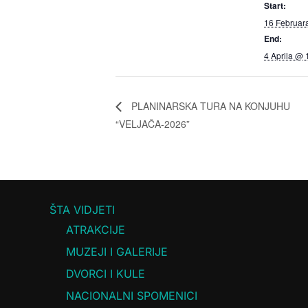
Start:
16 Februar
End:
4 Aprila @
PLANINARSKA TURA NA KONJUHU
“VELJAČA-2026”
ŠTA VIDJETI
ATRAKCIJE
MUZEJI I GALERIJE
DVORCI I KULE
NACIONALNI SPOMENICI