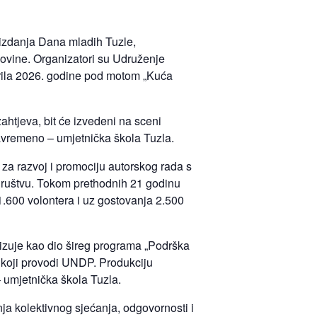
 izdanja Dana mladih Tuzle,
govine. Organizatori su Udruženje
aprila 2026. godine pod motom „Kuća
ahtjeva, bit će izvedeni na sceni
Savremeno – umjetnička škola Tuzla.
 za razvoj i promociju autorskog rada s
 društvu. Tokom prethodnih 21 godinu
1.600 volontera i uz gostovanja 2.500
alizuje kao dio šireg programa „Podrška
 koji provodi UNDP. Produkciju
 umjetnička škola Tuzla.
ja kolektivnog sjećanja, odgovornosti i