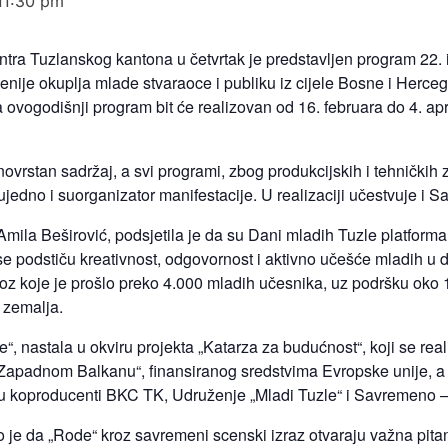
11:30 pm
tra Tuzlanskog kantona u četvrtak je predstavljen program 22.
cenije okuplja mlade stvaraoce i publiku iz cijele Bosne i Herce
 a ovogodišnji program bit će realizovan od 16. februara do 4. 
vrstan sadržaj, a svi programi, zbog produkcijskih i tehničkih z
ujedno i suorganizator manifestacije. U realizaciji učestvuje i 
mila Beširović, podsjetila je da su Dani mladih Tuzle platforma
 se podstiču kreativnost, odgovornost i aktivno učešće mladih u
oz koje je prošlo preko 4.000 mladih učesnika, uz podršku oko 
 zemalja.
e“, nastala u okviru projekta „Katarza za budućnost“, koji se re
 Zapadnom Balkanu“, finansiranog sredstvima Evropske unije, a
su koproducenti BKC TK, Udruženje „Mladi Tuzle“ i Savremeno –
 je da „Rode“ kroz savremeni scenski izraz otvaraju važna pitan