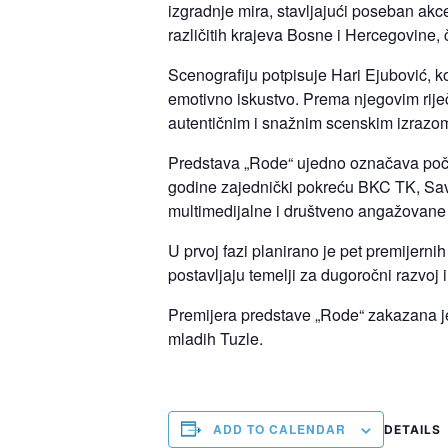
izgradnje mira, stavljajući poseban akce
različitih krajeva Bosne i Hercegovine,
Scenografiju potpisuje Hari Ejubović, ko
emotivno iskustvo. Prema njegovim riječ
autentičnim i snažnim scenskim izrazo
Predstava „Rode“ ujedno označava počet
godine zajednički pokreću BKC TK, Savr
multimedijalne i društveno angažovane 
U prvoj fazi planirano je pet premijernih
postavljaju temelji za dugoročni razvoj
Premijera predstave „Rode“ zakazana je 
mladih Tuzle.
ADD TO CALENDAR
DETAILS