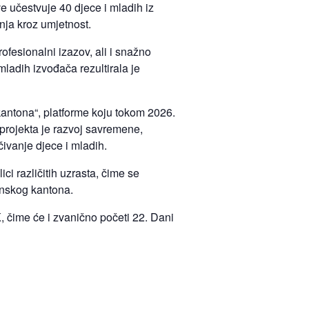
e učestvuje 40 djece i mladih iz
nja kroz umjetnost.
ofesionalni izazov, ali i snažno
ladih izvođača rezultirala je
antona“, platforme koju tokom 2026.
projekta je razvoj savremene,
ivanje djece i mladih.
ci različitih uzrasta, čime se
lanskog kantona.
, čime će i zvanično početi 22. Dani