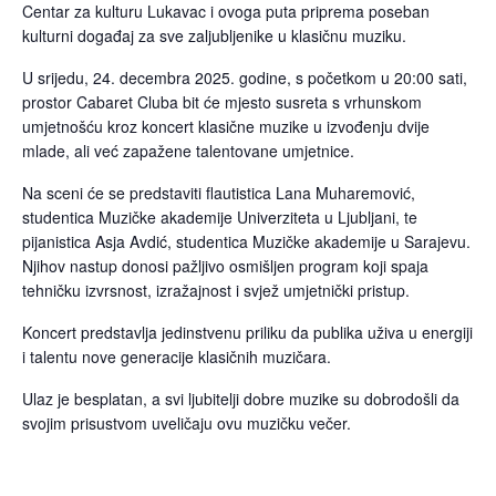
Centar za kulturu Lukavac i ovoga puta priprema poseban
kulturni događaj za sve zaljubljenike u klasičnu muziku.
U srijedu, 24. decembra 2025. godine, s početkom u 20:00 sati,
prostor Cabaret Cluba bit će mjesto susreta s vrhunskom
umjetnošću kroz koncert klasične muzike u izvođenju dvije
mlade, ali već zapažene talentovane umjetnice.
Na sceni će se predstaviti flautistica Lana Muharemović,
studentica Muzičke akademije Univerziteta u Ljubljani, te
pijanistica Asja Avdić, studentica Muzičke akademije u Sarajevu.
Njihov nastup donosi pažljivo osmišljen program koji spaja
tehničku izvrsnost, izražajnost i svjež umjetnički pristup.
Koncert predstavlja jedinstvenu priliku da publika uživa u energiji
i talentu nove generacije klasičnih muzičara.
Ulaz je besplatan, a svi ljubitelji dobre muzike su dobrodošli da
svojim prisustvom uveličaju ovu muzičku večer.