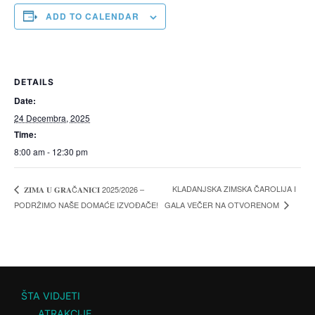
ADD TO CALENDAR
DETAILS
Date:
24 Decembra, 2025
Time:
8:00 am - 12:30 pm
KLADANJSKA ZIMSKA ČAROLIJA I
𝐙𝐈𝐌𝐀 𝐔 𝐆𝐑𝐀Č𝐀𝐍𝐈𝐂𝐈 2025/2026 –
GALA VEČER NA OTVORENOM
PODRŽIMO NAŠE DOMAĆE IZVOĐAČE!
ŠTA VIDJETI
ATRAKCIJE