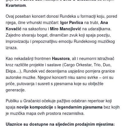
Kvartetom
.
Ovaj poseban koncert donosi Rundeka u formaciji koju, pored
njega, čine vrhunski muzičari:
Igor Pavlica
na trubi,
Ana
Kovačić
na saksofonu i
Miro Manojlović
na udaraljkama.
Zajedno stvaraju bogat, dinamičan zvuk koji spaja poeziju,
improvizaciju i prepoznatljivu emociju Rundekovog muzičkog
izraza.
Kao nekadašnji frontmen
Haustora
, ali i neumorni istraživač
kroz različite projekte i sastave (Cargo Orkestar, Trio, Duo,
Ekipa…), Rundek već decenijama uspješno pomjera granice
autorske muzike. Njegovi koncerti nisu samo svirke – oni su
priče, putovanja i susreti s pjesmama koje su obilježile
generacije.
Publiku u Gračanici očekuje pažljivo odabran repertoar koji
spaja
novije kompozicije
s
legendarnim pjesmama
bez kojih
je muzička mapa ovih prostora nezamisliva.
Ulaznice su dostupne na sljedećim prodajnim mjestima: