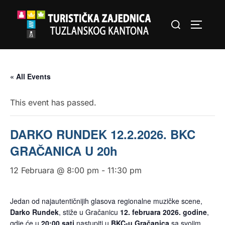
Skip
Search
to
TOGGLE
for:
content
« All Events
This event has passed.
DARKO RUNDEK 12.2.2026. BKC
GRAČANICA U 20h
12 Februara @ 8:00 pm
-
11:30 pm
Jedan od najautentičnijih glasova regionalne muzičke scene,
Darko Rundek
, stiže u Gračanicu
12. februara 2026. godine
,
gdje će u
20:00 sati
nastupiti u
BKC-u Gračanica
sa svojim