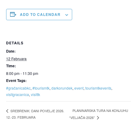
ADD TO CALENDAR
DETAILS
Date:
12 Februara
Time:
8:00 pm - 11:30 pm
Event Tags:
#gračanicabkc
,
#tourismtk
,
darkorundek
,
event
,
tourismtkevents
,
visitgracanica
,
visittk
PLANINARSKA TURA NA KONJUHU
SREBRENIK: DANI POVELJE 2026.
12.-23. FEBRUARA
“VELJAČA-2026”