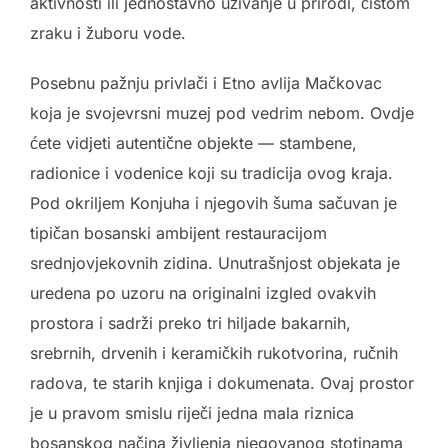
aktivnosti ili jednostavno uživanje u prirodi, čistom
zraku i žuboru vode.
Posebnu pažnju privlači i Etno avlija Mačkovac
koja je svojevrsni muzej pod vedrim nebom. Ovdje
ćete vidjeti autentične objekte — stambene,
radionice i vodenice koji su tradicija ovog kraja.
Pod okriljem Konjuha i njegovih šuma sačuvan je
tipičan bosanski ambijent restauracijom
srednjovjekovnih zidina. Unutrašnjost objekata je
uredena po uzoru na originalni izgled ovakvih
prostora i sadrži preko tri hiljade bakarnih,
srebrnih, drvenih i keramičkih rukotvorina, ručnih
radova, te starih knjiga i dokumenata. Ovaj prostor
je u pravom smislu riječi jedna mala riznica
bosanskog načina življenja njegovanog stotinama