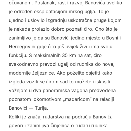
očuvanom. Postanak, rast i razvoj Banovića uveliko
je odreden eksploatacijom mrkog uglja. To je
ujedno i uslovilo izgradnju uskotračne pruge kojom
je nekada prolazio dobro poznati ćiro. Ono što je
zanimljivo je da su Banovići jedino mjesto u Bosni i
Hercegovini gdje ćiro još uvijek živi i ima svoju
funkciju. S maksimalnih 35 km na sat, ćiro
svakodnevno prevozi ugalj od rudnika do nove,
modernije željeznice. Ako poželite osjetiti kako
izgleda voziti se ćirom sad to možete i iskusiti
vožnjom u dva panoramska vagona predvodena
poznatom lokomotivom „madaricom“ na relaciji
Banovići — Turija.
Koliki je značaj rudarstva na području Banovića
govori i zanimljiva činjenica o rudaru rudnika