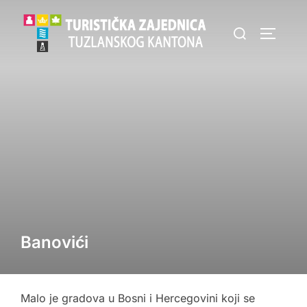
Skip
Search
to
TOGGLE
for:
content
Banovići
Malo je gradova u Bosni i Hercegovini koji se