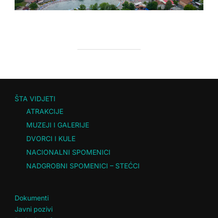
ŠTA VIDJETI
ATRAKCIJE
MUZEJI I GALERIJE
DVORCI I KULE
NACIONALNI SPOMENICI
NADGROBNI SPOMENICI – STEĆCI
Dokumenti
Javni pozivi