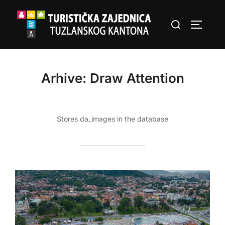
Skip
Search
to
TOGGLE
for:
content
Arhive:
Draw Attention
Stores da_images in the database